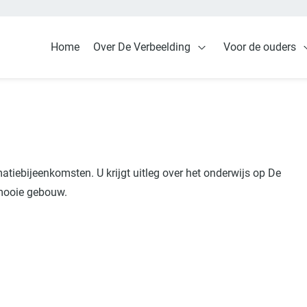
Home
Over De Verbeelding
Voor de ouders
Open Over De Verbeel
tiebijeenkomsten. U krijgt uitleg over het onderwijs op De
 mooie gebouw.