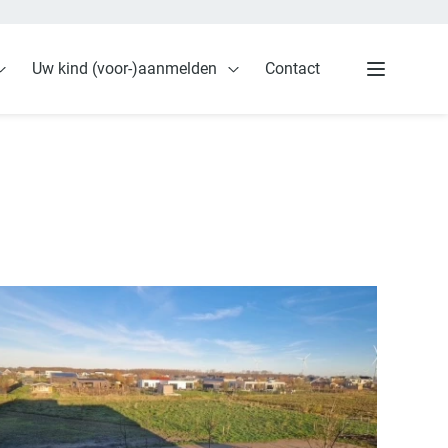
Uw kind (voor-)aanmelden
Contact
ding
Open Voor de ouders
Open Uw kind (voor-)aanmeld
Menu